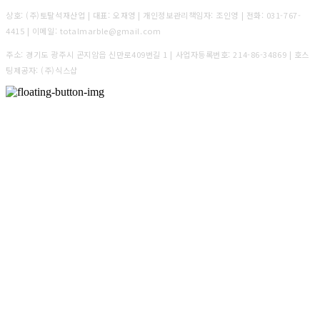
상호: (주)토탈석재산업 | 대표: 오재영 | 개인정보관리책임자: 조인영 | 전화: 031-767-
4415 | 이메일: totalmarble@gmail.com
주소: 경기도 광주시 곤지암읍 신만로409번길 1 | 사업자등록번호:
214-86-34869
| 호스
팅제공자: (주)식스샵