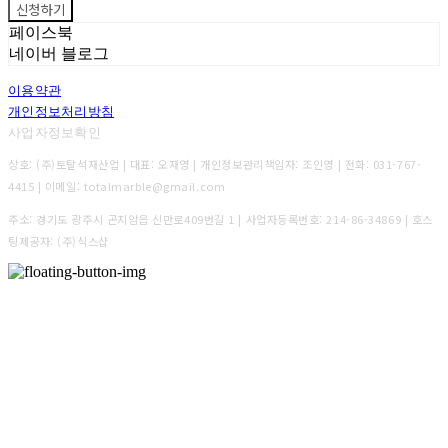
신청하기
페이스북
네이버 블로그
이용약관
개인정보처리방침
사업자정보확인
상호: (주)토탈석재산업 | 대표: 오재영 | 개인정보관리책임자: 조인영 | 전화: 031-767-
4415 | 이메일: totalmarble@gmail.com
주소: 경기도 광주시 곤지암읍 신만로409번길 1 | 사업자등록번호:
214-86-34869
| 호스
팅제공자: (주)식스샵