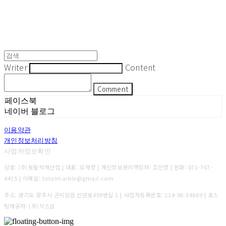
Writer
Content
Comment
페이스북
네이버 블로그
이용약관
개인정보처리방침
사업자정보확인
상호: (주)토탈석재산업 | 대표: 오재영 | 개인정보관리책임자: 조인영 | 전화: 031-767-
4415 | 이메일: totalmarble@gmail.com
주소: 경기도 광주시 곤지암읍 신만로409번길 1 | 사업자등록번호:
214-86-34869
| 호스
팅제공자: (주)식스샵