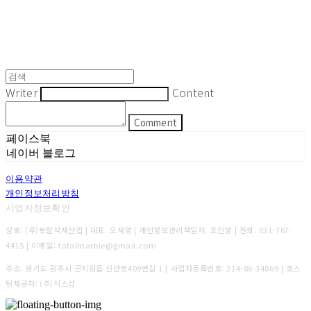
Writer
Content
Comment
페이스북
네이버 블로그
이용약관
개인정보처리방침
사업자정보확인
상호: (주)토탈석재산업 | 대표: 오재영 | 개인정보관리책임자: 조인영 | 전화: 031-767-
4415 | 이메일: totalmarble@gmail.com
주소: 경기도 광주시 곤지암읍 신만로409번길 1 | 사업자등록번호:
214-86-34869
| 호스
팅제공자: (주)식스샵