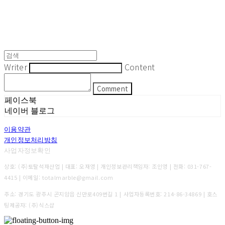
Writer
Content
Comment
페이스북
네이버 블로그
이용약관
개인정보처리방침
사업자정보확인
상호: (주)토탈석재산업 | 대표: 오재영 | 개인정보관리책임자: 조인영 | 전화: 031-767-
4415 | 이메일: totalmarble@gmail.com
주소: 경기도 광주시 곤지암읍 신만로409번길 1 | 사업자등록번호:
214-86-34869
| 호스
팅제공자: (주)식스샵