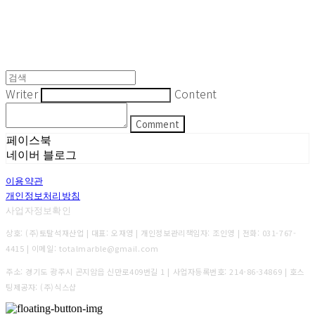
Writer
Content
Comment
페이스북
네이버 블로그
이용약관
개인정보처리방침
사업자정보확인
상호: (주)토탈석재산업 | 대표: 오재영 | 개인정보관리책임자: 조인영 | 전화: 031-767-
4415 | 이메일: totalmarble@gmail.com
주소: 경기도 광주시 곤지암읍 신만로409번길 1 | 사업자등록번호:
214-86-34869
| 호스
팅제공자: (주)식스샵