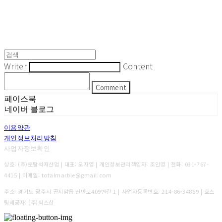
Writer
Content
Comment
페이스북
네이버 블로그
이용약관
개인정보처리방침
사업자정보확인
상호: (주)토탈석재산업 | 대표: 오재영 | 개인정보관리책임자: 조인영 | 전화: 031-767-
4415 | 이메일: totalmarble@gmail.com
주소: 경기도 광주시 곤지암읍 신만로409번길 1 | 사업자등록번호:
214-86-34869
| 호스
팅제공자: (주)식스샵