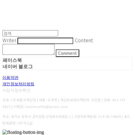
Writer
Content
Comment
페이스북
네이버 블로그
이용약관
개인정보처리방침
사업자정보확인
상호: (주)토탈석재산업 | 대표: 오재영 | 개인정보관리책임자: 조인영 | 전화: 031-767-
4415 | 이메일: totalmarble@gmail.com
주소: 경기도 광주시 곤지암읍 신만로409번길 1 | 사업자등록번호:
214-86-34869
| 호스
팅제공자: (주)식스샵